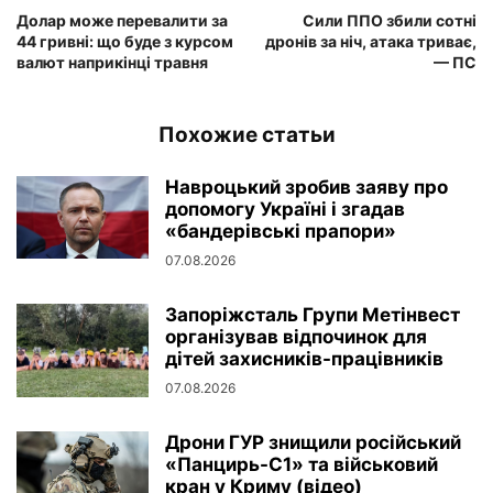
Долар може перевалити за
Сили ППО збили сотні
44 гривні: що буде з курсом
дронів за ніч, атака триває,
валют наприкінці травня
— ПС
Похожие статьи
Навроцький зробив заяву про
допомогу Україні і згадав
«бандерівські прапори»
07.08.2026
Запоріжсталь Групи Метінвест
організував відпочинок для
дітей захисників-працівників
07.08.2026
Дрони ГУР знищили російський
«Панцирь-С1» та військовий
кран у Криму (відео)