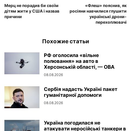
Мерц не порадив би своїм
«Флеш» пояснив, як
дітям жити у США і назвав
росіяни навчилися глушити
причини
українські дрони-
перехоплювачі
Похожие статьи
РФ оголосила «вільне
полювання» на авто в
Херсонській області, — ОВА
08.08.2026
Сербія надасть Україні пакет
гуманітарної допомоги
08.08.2026
Україна погодилася не
атакувати неросійські танкери в