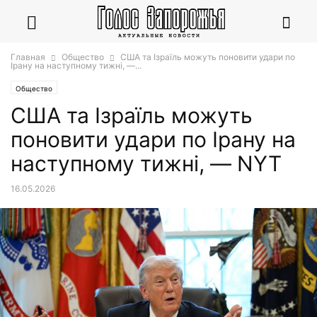
Главная
Общество
США та Ізраїль можуть поновити удари по
Ірану на наступному тижні, —...
Общество
США та Ізраїль можуть
поновити удари по Ірану на
наступному тижні, — NYT
16.05.2026