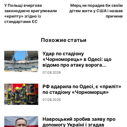
У Польщі вчергове
Мерц не порадив би своїм
законодавчо врегулювали
дітям жити у США і назвав
«крипту» згідно із
причини
стандартами ЄС
Похожие статьи
Удар по стадіону
«Чорноморець» в Одесі: що
відомо про атаку ворога...
07.08.2026
РФ вдарила по Одесі, є «приліт»
по стадіону «Чорноморця»
07.08.2026
Навроцький зробив заяву про
допомогу Україні і згадав