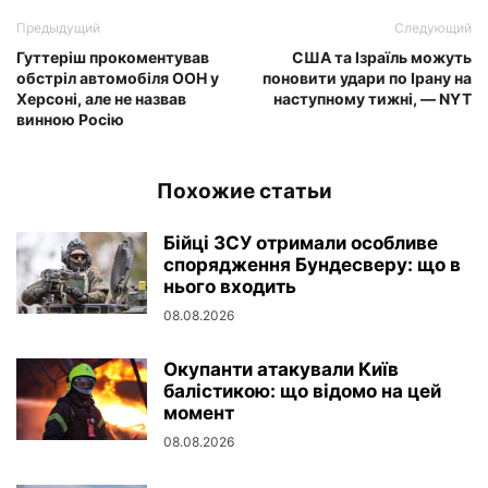
Предыдущий
Следующий
Гуттеріш прокоментував
США та Ізраїль можуть
обстріл автомобіля ООН у
поновити удари по Ірану на
Херсоні, але не назвав
наступному тижні, — NYT
винною Росію
Похожие статьи
Бійці ЗСУ отримали особливе
спорядження Бундесверу: що в
нього входить
08.08.2026
Окупанти атакували Київ
балістикою: що відомо на цей
момент
08.08.2026