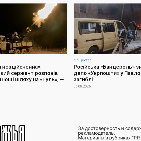
Общество
я нездійсненна».
Російська «Бандероль» 
ький сержант розповів
депо «Укрпошти» у Павлог
днощі шляху на «нуль», —
загиблі
06.08.2026
За достоверность и содер
рекламодатель.
Материалы в рубриках “PR 