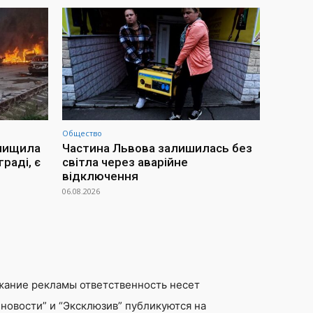
Общество
знищила
Частина Львова залишилась без
раді, є
світла через аварійне
відключення
06.08.2026
жание рекламы ответственность несет
новости” и “Эксклюзив” публикуются на