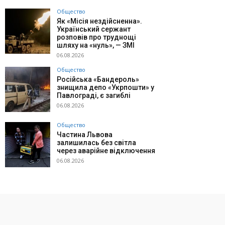
Общество
Як «Місія нездійсненна».
Український сержант
розповів про труднощі
шляху на «нуль», — ЗМІ
06.08.2026
Общество
Російська «Бандероль»
знищила депо «Укрпошти» у
Павлограді, є загиблі
06.08.2026
Общество
Частина Львова
залишилась без світла
через аварійне відключення
06.08.2026