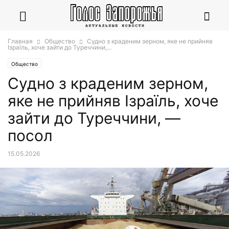
Главная
Общество
Судно з краденим зерном, яке не прийняв
Ізраїль, хоче зайти до Туреччини,...
Общество
Судно з краденим зерном,
яке не прийняв Ізраїль, хоче
зайти до Туреччини, —
посол
15.05.2026