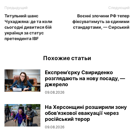
Предыдущий
Следующий
Титульний шанс
Воєнні злочини РФ тепер
Чухаджяна: де та коли
фіксуватимуть за єдиними
сьогодні дивитися бій
стандартами, — Сирський
українця за статус
претендента IBF
Похожие статьи
Експрем’єрку Свириденко
розглядають на нову посаду, —
джерело
09.08.2026
На Херсонщині розширили зону
обов’язкової евакуації через
російський терор
09.08.2026