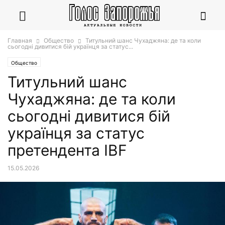
Главная
Общество
Титульний шанс Чухаджяна: де та коли
сьогодні дивитися бій українця за статус...
Общество
Титульний шанс
Чухаджяна: де та коли
сьогодні дивитися бій
українця за статус
претендента IBF
15.05.2026