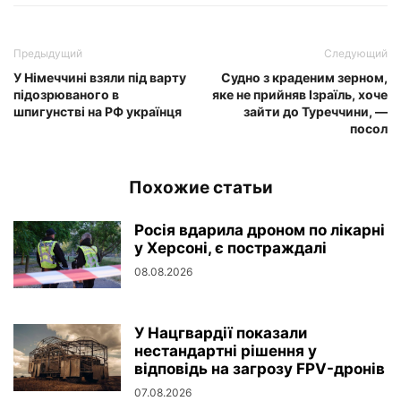
Предыдущий
Следующий
У Німеччині взяли під варту
Судно з краденим зерном,
підозрюваного в
яке не прийняв Ізраїль, хоче
шпигунстві на РФ українця
зайти до Туреччини, —
посол
Похожие статьи
Росія вдарила дроном по лікарні
у Херсоні, є постраждалі
08.08.2026
У Нацгвардії показали
нестандартні рішення у
відповідь на загрозу FPV-дронів
07.08.2026