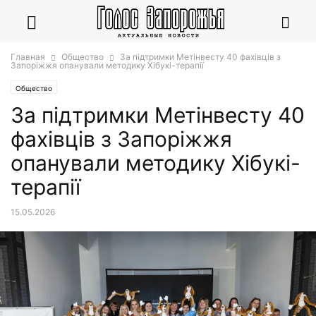
Главная
Общество
За підтримки Метінвесту 40 фахівців з
Запоріжжя опанували методику Хібукі-терапії
Общество
За підтримки Метінвесту 40
фахівців з Запоріжжя
опанували методику Хібукі-
терапії
15.05.2026