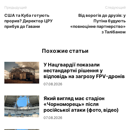
Предыдущий
Следующий
США та Куба готують
Від ворогів до друзів: у
прорив? Директор ЦРУ
Путіна будують
прибув до Гавани
«повноцінне партнерство»
з Талібаном
Похожие статьи
У Нацгвардії показали
нестандартні рішення у
відповідь на загрозу FPV-дронів
07.08.2026
Який вигляд має стадіон
«Чорноморець» після
російської атаки (фото, відео)
07.08.2026