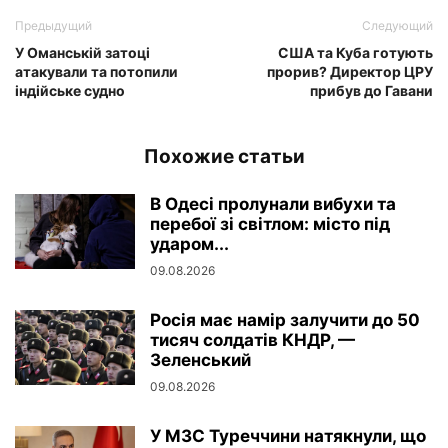
Предыдущий
Следующий
У Оманській затоці
США та Куба готують
атакували та потопили
прорив? Директор ЦРУ
індійське судно
прибув до Гавани
Похожие статьи
В Одесі пролунали вибухи та
перебої зі світлом: місто під
ударом...
09.08.2026
Росія має намір залучити до 50
тисяч солдатів КНДР, —
Зеленський
09.08.2026
У МЗС Туреччини натякнули, що