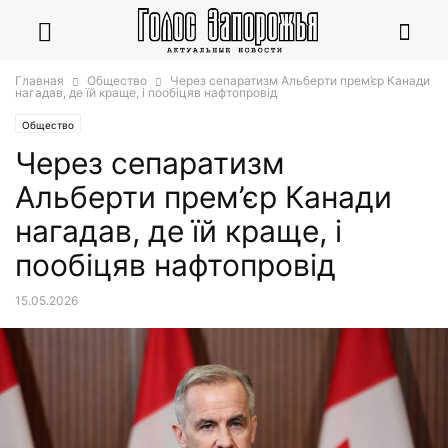
Главная
Общество
Через сепаратизм Альберти прем’єр Канади
нагадав, де їй краще, і пообіцяв нафтопровід
Общество
Через сепаратизм
Альберти прем’єр Канади
нагадав, де їй краще, і
пообіцяв нафтопровід
15.05.2026