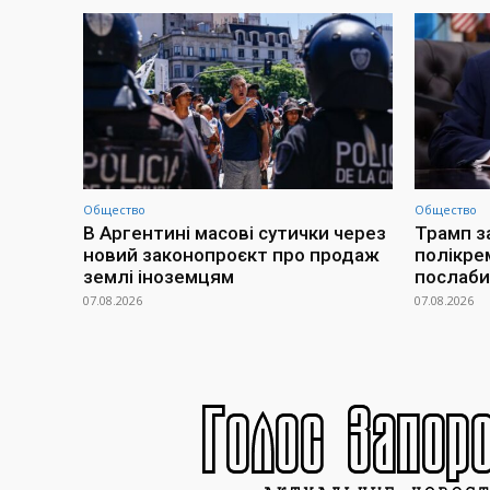
Общество
Общество
В Аргентині масові сутички через
Трамп з
новий законопроєкт про продаж
полікре
землі іноземцям
послаби
07.08.2026
07.08.2026