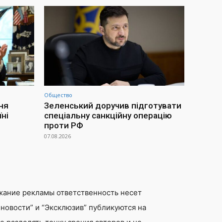
Общество
ня
Зеленський доручив підготувати
ні
спеціальну санкційну операцію
проти РФ
07.08.2026
жание рекламы ответственность несет
новости” и “Эксклюзив” публикуются на