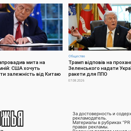
Общество
апровадив мита на
Трамп відповів на прохан
мній: США хочуть
Зеленського надати Украї
ти залежність від Китаю
ракети для ППО
07.08.2026
За достоверность и содер
рекламодатель.
Материалы в рубриках “PR 
правах рекламы.