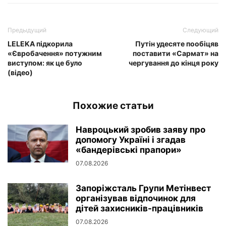
Предыдущий
Следующий
LELEKA підкорила
Путін удесяте пообіцяв
«Євробачення» потужним
поставити «Сармат» на
виступом: як це було
чергування до кінця року
(відео)
Похожие статьи
Навроцький зробив заяву про
допомогу Україні і згадав
«бандерівські прапори»
07.08.2026
Запоріжсталь Групи Метінвест
організував відпочинок для
дітей захисників-працівників
07.08.2026