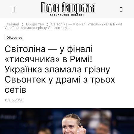
Главная
Общество
Світоліна — у фіналі «тисячника» в Римі!
Українка зламала грізну Свьонтек у...
Общество
Світоліна — у фіналі
«тисячника» в Римі!
Українка зламала грізну
Свьонтек у драмі з трьох
сетів
15.05.2026