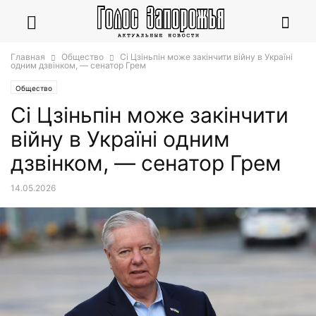
Главная
Общество
Сі Цзіньпін може закінчити війну в Україні
одним дзвінком, — сенатор Грем
Общество
Сі Цзіньпін може закінчити
війну в Україні одним
дзвінком, — сенатор Грем
14.05.2026