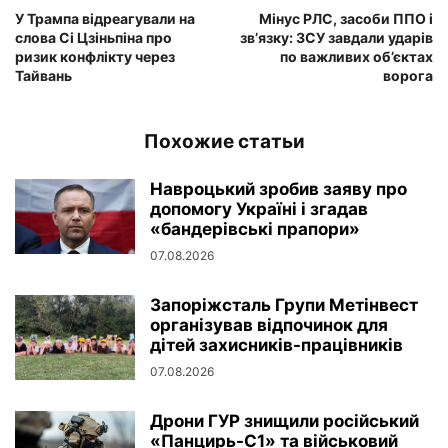
У Трампа відреагували на
Мінус РЛС, засоби ППО і
слова Сі Цзіньпіна про
зв’язку: ЗСУ завдали ударів
ризик конфлікту через
по важливих об’єктах
Тайвань
ворога
Похожие статьи
Навроцький зробив заяву про
допомогу Україні і згадав
«бандерівські прапори»
07.08.2026
Запоріжсталь Групи Метінвест
організував відпочинок для
дітей захисників-працівників
07.08.2026
Дрони ГУР знищили російський
«Панцирь-С1» та військовий