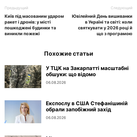
Предыдущий
Следующий
Київ під масованим ударом
Ювілейний День вишиванки
ракет і дронів: у місті
в Україні та світі: коли
пошкоджені будинки та
святкувати у 2026 році й
виникли пожежі
що з програмою
Похожие статьи
У ТЦК на Закарпатті масштабні
обшуки: що відомо
06.08.2026
Експослу в США Стефанішиній
обрали запобіжний захід
06.08.2026