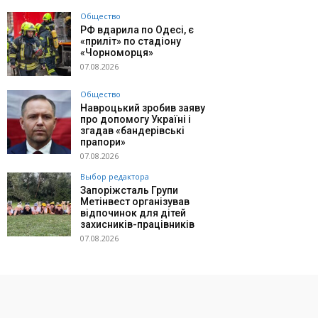
Общество
РФ вдарила по Одесі, є
«приліт» по стадіону
«Чорноморця»
07.08.2026
Общество
Навроцький зробив заяву
про допомогу Україні і
згадав «бандерівські
прапори»
07.08.2026
Выбор редактора
Запоріжсталь Групи
Метінвест організував
відпочинок для дітей
захисників-працівників
07.08.2026