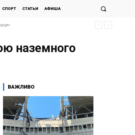
СПОРТ
СТАТЬИ
АФИША
морця»
гою наземного
ВАЖЛИВО