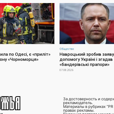
Общество
ла по Одесі, є «приліт»
Навроцький зробив заяву
іону «Чорноморця»
допомогу Україні і згадав
«бандерівські прапори»
07.08.2026
За достоверность и содер
рекламодатель.
Материалы в рубриках “PR 
правах рекламы.