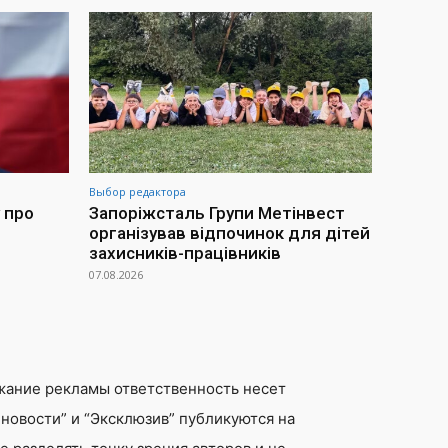
Выбор редактора
 про
Запоріжсталь Групи Метінвест
організував відпочинок для дітей
захисників-працівників
07.08.2026
жание рекламы ответственность несет
новости” и “Эксклюзив” публикуются на