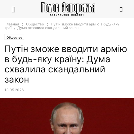
Главная
Общество
Путін зможе вводити армію в будь-яку
країну: Дума схвалила скандальний закон
Общество
Путін зможе вводити армію
в будь-яку країну: Дума
схвалила скандальний
закон
13.05.2026