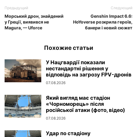
Предыдущий
Следующий
Морський дрон, знайдений
Genshin Impact 6.6:
у Греції, виявився не
HoYoverse розкрила героїв,
Magura, — Uforce
банери і новий сюжет
Похожие статьи
У Нацгвардії показали
нестандартні рішення у
відповідь на загрозу FPV-дронів
07.08.2026
Який вигляд має стадіон
«Чорноморець» після
російської атаки (фото, відео)
07.08.2026
Удар по стадіону