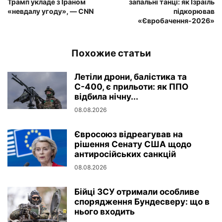
Трамп укладе з Іраном
запальні танці: як Ізраїль
«невдалу угоду», — CNN
підкорював
«Євробачення-2026»
Похожие статьи
Летіли дрони, балістика та
С-400, є прильоти: як ППО
відбила нічну...
08.08.2026
Євросоюз відреагував на
рішення Сенату США щодо
антиросійських санкцій
08.08.2026
Бійці ЗСУ отримали особливе
спорядження Бундесверу: що в
нього входить