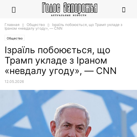
Главная
Общество
Ізраїль побоюється, що Трамп укладе з
Іраном «невдалу угоду», — CNN
Общество
Ізраїль побоюється, що
Трамп укладе з Іраном
«невдалу угоду», — CNN
12.05.2026