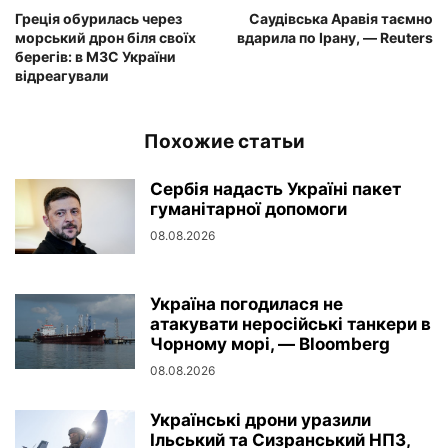
Греція обурилась через
Саудівська Аравія таємно
морський дрон біля своїх
вдарила по Ірану, — Reuters
берегів: в МЗС України
відреагували
Похожие статьи
Сербія надасть Україні пакет
гуманітарної допомоги
08.08.2026
Україна погодилася не
атакувати неросійські танкери в
Чорному морі, — Bloomberg
08.08.2026
Українські дрони уразили
Ільський та Сизранський НПЗ,