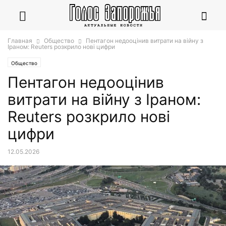
Главная
Общество
Пентагон недооцінив витрати на війну з
Іраном: Reuters розкрило нові цифри
Общество
Пентагон недооцінив
витрати на війну з Іраном:
Reuters розкрило нові
цифри
12.05.2026