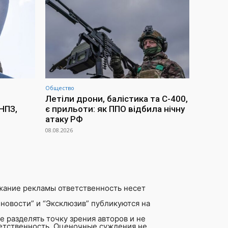
Общество
Летіли дрони, балістика та С-400,
НПЗ,
є прильоти: як ППО відбила нічну
атаку РФ
08.08.2026
жание рекламы ответственность несет
новости” и “Эксклюзив” публикуются на
 разделять точку зрения авторов и не
ветственность. Оценочные суждения не