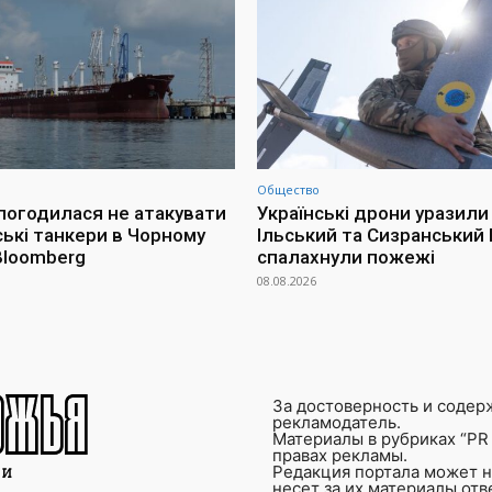
Общество
 погодилася не атакувати
Українські дрони уразили
ські танкери в Чорному
Ільський та Сизранський 
 Bloomberg
спалахнули пожежі
08.08.2026
За достоверность и содер
рекламодатель.
Материалы в рубриках “PR 
правах рекламы.
Редакция портала может не
несет за их материалы от