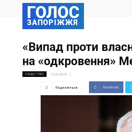
ГОЛОС
ЗАПОРІЖЖЯ
«Випад проти власн
на «одкровення» М
12.05.2026
ОБЩЕСТВО
Facebook
Поделиться