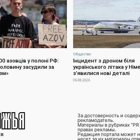
Общество
0 азовців у полоні РФ:
Інцидент з дроном біля
оловину засудили за
українського літака у Німе
зм»
з’явилися нові деталі
06.08.2026
За достоверность и содер
рекламодатель.
Материалы в рубриках “PR 
правах рекламы.
Редакция портала может не
несет за их материалы от