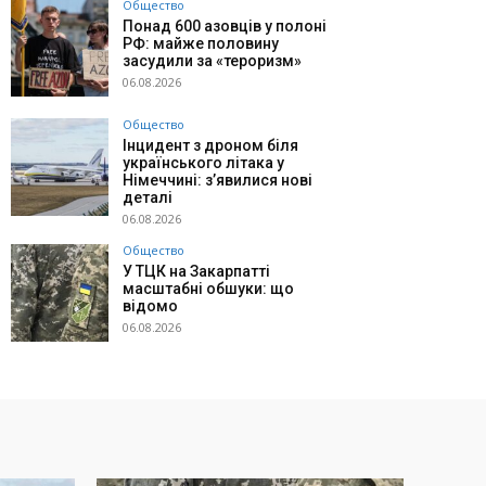
Общество
Понад 600 азовців у полоні
РФ: майже половину
засудили за «тероризм»
06.08.2026
Общество
Інцидент з дроном біля
українського літака у
Німеччині: з’явилися нові
деталі
06.08.2026
Общество
У ТЦК на Закарпатті
масштабні обшуки: що
відомо
06.08.2026