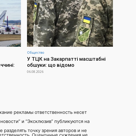
Общество
У ТЦК на Закарпатті масштабні
ччині:
обшуки: що відомо
06.08.2026
жание рекламы ответственность несет
новости” и “Эксклюзив” публикуются на
 разделять точку зрения авторов и не
ветственность. Оценочные суждения не