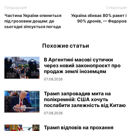
Предыдущий
Следующий
Частина України опиниться
Україна збиває 80% ракет і
під грозовим дощем: де
90% дронів, — Федоров
сьогодні зіпсується погода
Похожие статьи
В Аргентині масові сутички
через новий законопроєкт про
продаж землі іноземцям
07.08.2026
Трамп запровадив мита на
полікремній: США хочуть
послабити залежність від Китаю
07.08.2026
Трамп відповів на прохання