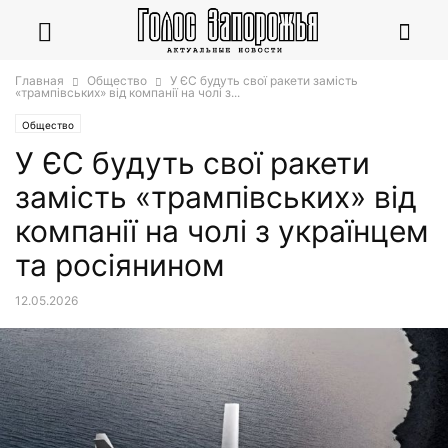
Главная
Общество
У ЄС будуть свої ракети замість
«трампівських» від компанії на чолі з...
Общество
У ЄС будуть свої ракети
замість «трампівських» від
компанії на чолі з українцем
та росіянином
12.05.2026