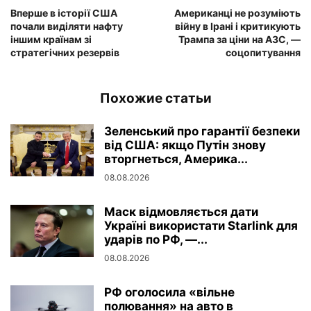
Вперше в історії США
Американці не розуміють
почали виділяти нафту
війну в Ірані і критикують
іншим країнам зі
Трампа за ціни на АЗС, —
стратегічних резервів
соцопитування
Похожие статьи
Зеленський про гарантії безпеки
від США: якщо Путін знову
вторгнеться, Америка...
08.08.2026
Маск відмовляється дати
Україні використати Starlink для
ударів по РФ, —...
08.08.2026
РФ оголосила «вільне
полювання» на авто в