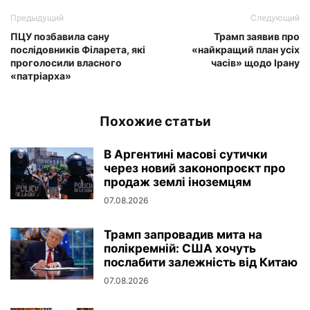
Предыдущий
Следующий
ПЦУ позбавила сану
Трамп заявив про
послідовників Філарета, які
«найкращий план усіх
проголосили власного
часів» щодо Ірану
«патріарха»
Похожие статьи
В Аргентині масові сутички
через новий законопроєкт про
продаж землі іноземцям
07.08.2026
Трамп запровадив мита на
полікремній: США хочуть
послабити залежність від Китаю
07.08.2026