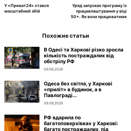
У «Приват24» стався
Уряд запускає програму із
масштабний збій
працевлаштування у віці
50+. Як вона працюватиме
Похожие статьи
В Одесі та Харкові різко зросла
кількість постраждалих від
обстрілу РФ
09.08.2026
Одеса без світла, у Харкові
«приліт» в будинок, а в
Павлограді...
09.08.2026
РФ вдарила по
багатоповерхівках у Харкові:
багато постраждалих, під