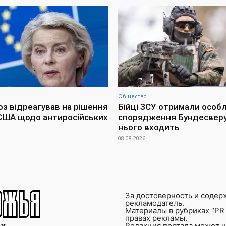
Общество
з відреагував на рішення
Бійці ЗСУ отримали особ
США щодо антиросійських
спорядження Бундесверу
нього входить
08.08.2026
За достоверность и содер
рекламодатель.
Материалы в рубриках “PR 
правах рекламы.
Редакция портала может не