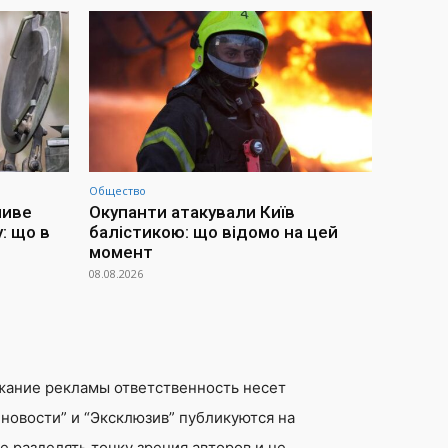
Общество
ливе
Окупанти атакували Київ
: що в
балістикою: що відомо на цей
момент
08.08.2026
жание рекламы ответственность несет
новости” и “Эксклюзив” публикуются на
 разделять точку зрения авторов и не