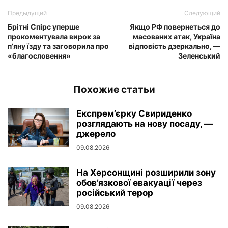
Предыдущий
Следующий
Брітні Спірс уперше
Якщо РФ повернеться до
прокоментувала вирок за
масованих атак, Україна
п’яну їзду та заговорила про
відповість дзеркально, —
«благословення»
Зеленський
Похожие статьи
Експрем’єрку Свириденко
розглядають на нову посаду, —
джерело
09.08.2026
На Херсонщині розширили зону
обов’язкової евакуації через
російський терор
09.08.2026