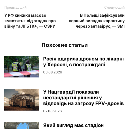
Предыдущий
Следующий
У РФ книжки масово
В Польщі зафіксували
«чистять» від згадок про
перший випадок карантину
війну та ЛГБТК+, — СЗРУ
через хантавірус, — ЗМІ
Похожие статьи
Росія вдарила дроном по лікарні
у Херсоні, є постраждалі
08.08.2026
У Нацгвардії показали
нестандартні рішення у
відповідь на загрозу FPV-дронів
07.08.2026
Який вигляд має стадіон