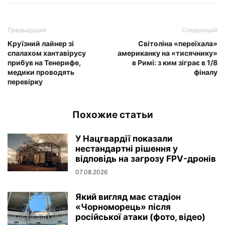
Предыдущий
Следующий
Круїзний лайнер зі
Світоліна «переїхала»
спалахом хантавірусу
американку на «тисячнику»
прибув на Тенерифе,
в Римі: з ким зіграє в 1/8
медики проводять
фіналу
перевірку
Похожие статьи
У Нацгвардії показали
нестандартні рішення у
відповідь на загрозу FPV-дронів
07.08.2026
Який вигляд має стадіон
«Чорноморець» після
російської атаки (фото, відео)