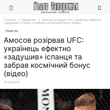
Главная
Общество
Амосов розірвав UFC: українець ефектно
«задушив» іспанця та забрав космічний бонус (відео)
Общество
Амосов розірвав UFC:
українець ефектно
«задушив» іспанця та
забрав космічний бонус
(відео)
10.05.2026