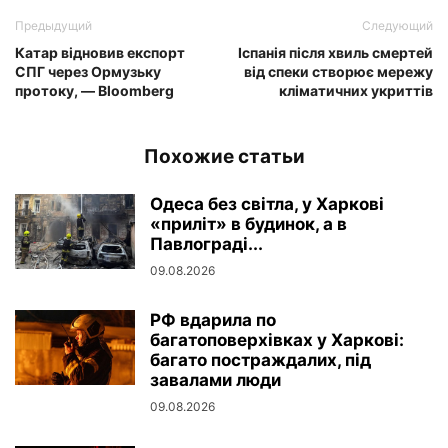
Предыдущий
Следующий
Катар відновив експорт
Іспанія після хвиль смертей
СПГ через Ормузьку
від спеки створює мережу
протоку, — Bloomberg
кліматичних укриттів
Похожие статьи
Одеса без світла, у Харкові
«приліт» в будинок, а в
Павлограді...
09.08.2026
РФ вдарила по
багатоповерхівках у Харкові:
багато постраждалих, під
завалами люди
09.08.2026