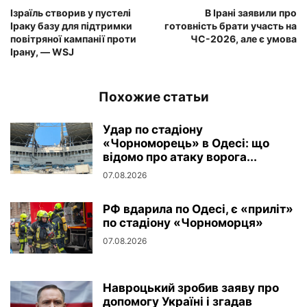
Ізраїль створив у пустелі
В Ірані заявили про
Іраку базу для підтримки
готовність брати участь на
повітряної кампанії проти
ЧС-2026, але є умова
Ірану, — WSJ
Похожие статьи
Удар по стадіону
«Чорноморець» в Одесі: що
відомо про атаку ворога...
07.08.2026
РФ вдарила по Одесі, є «приліт»
по стадіону «Чорноморця»
07.08.2026
Навроцький зробив заяву про
допомогу Україні і згадав