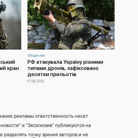
Общество
йський
РФ атакувала Україну різними
ий кран
типами дронів, зафіксовано
десятки прильотів
07.08.2026
жание рекламы ответственность несет
новости” и “Эксклюзив” публикуются на
 разделять точку зрения авторов и не