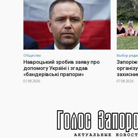
Общество
Выбор реда
Навроцький зробив заяву про
Запоріж
допомогу Україні і згадав
організ
«бандерівські прапори»
захисни
07.08.2026
07.08.2026