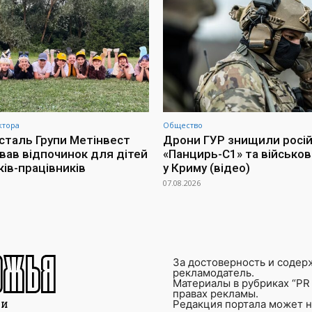
ктора
Общество
сталь Групи Метінвест
Дрони ГУР знищили росі
ував відпочинок для дітей
«Панцирь-С1» та військов
ків-працівників
у Криму (відео)
07.08.2026
За достоверность и содер
рекламодатель.
Материалы в рубриках “PR 
правах рекламы.
Редакция портала может не