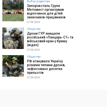
Выбор редактора
Запоріжсталь Групи
Метінвест організував
відпочинок для дітей
захисників-працівників
07.08.2026
Общество
Дрони ГУР знищили
російський «Панцирь-С1» та
військовий кран у Криму
(відео)
07.08.2026
Общество
РФ атакувала Україну
різними типами дронів,
зафіксовано десятки
прильотів
07.08.2026