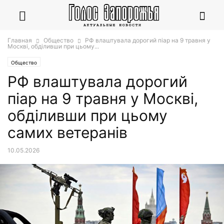
Главная
Общество
РФ влаштувала дорогий піар на 9 травня у
Москві, обділивши при цьому...
Общество
РФ влаштувала дорогий
піар на 9 травня у Москві,
обділивши при цьому
самих ветеранів
10.05.2026