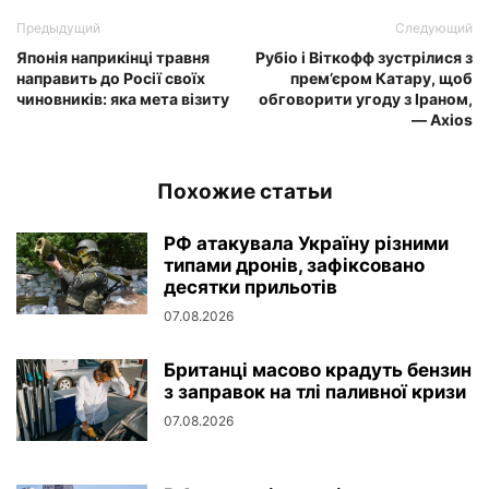
Предыдущий
Следующий
Японія наприкінці травня
Рубіо і Віткофф зустрілися з
направить до Росії своїх
прем’єром Катару, щоб
чиновників: яка мета візиту
обговорити угоду з Іраном,
— Axios
Похожие статьи
РФ атакувала Україну різними
типами дронів, зафіксовано
десятки прильотів
07.08.2026
Британці масово крадуть бензин
з заправок на тлі паливної кризи
07.08.2026