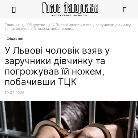
Главная
Общество
У Львові чоловік взяв у заручники дівчинку
та погрожував їй ножем, побачивши...
Общество
У Львові чоловік взяв у
заручники дівчинку та
погрожував їй ножем,
побачивши ТЦК
10.05.2026