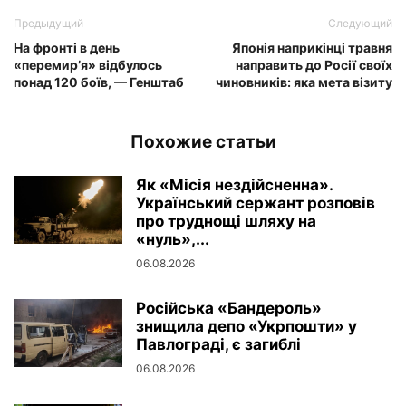
Предыдущий
Следующий
На фронті в день
Японія наприкінці травня
«перемир’я» відбулось
направить до Росії своїх
понад 120 боїв, — Генштаб
чиновників: яка мета візиту
Похожие статьи
Як «Місія нездійсненна».
Український сержант розповів
про труднощі шляху на
«нуль»,...
06.08.2026
Російська «Бандероль»
знищила депо «Укрпошти» у
Павлограді, є загиблі
06.08.2026