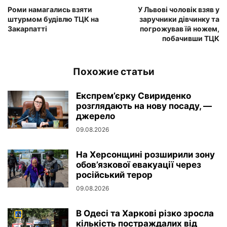
Роми намагались взяти
У Львові чоловік взяв у
штурмом будівлю ТЦК на
заручники дівчинку та
Закарпатті
погрожував їй ножем,
побачивши ТЦК
Похожие статьи
Експрем’єрку Свириденко
розглядають на нову посаду, —
джерело
09.08.2026
На Херсонщині розширили зону
обов’язкової евакуації через
російський терор
09.08.2026
В Одесі та Харкові різко зросла
кількість постраждалих від