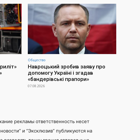
Общество
приліт»
Навроцький зробив заяву про
»
допомогу Україні і згадав
«бандерівські прапори»
07.08.2026
жание рекламы ответственность несет
новости” и “Эксклюзив” публикуются на