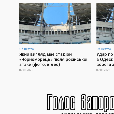
Общество
Общество
Який вигляд має стадіон
Удар по
«Чорноморець» після російської
в Одесі:
атаки (фото, відео)
ворога 
07.08.2026
07.08.2026