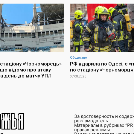
Общество
 стадіону «Чорноморець»
РФ вдарила по Одесі, є «
 що відомо про атаку
по стадіону «Чорноморця
за день до матчу УПЛ
07.08.2026
За достоверность и содер
рекламодатель.
Материалы в рубриках “PR 
правах рекламы.