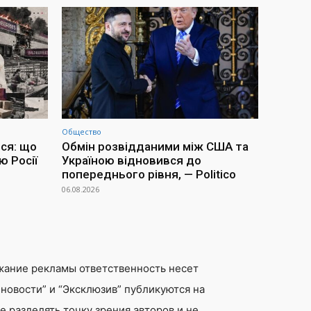
Общество
ся: що
Обмін розвідданими між США та
ю Росії
Україною відновився до
попереднього рівня, — Politico
06.08.2026
жание рекламы ответственность несет
новости” и “Эксклюзив” публикуются на
 разделять точку зрения авторов и не