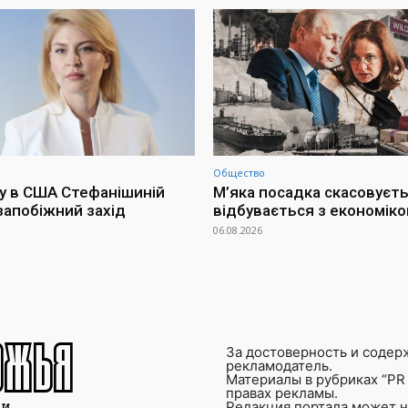
Общество
у в США Стефанішиній
М’яка посадка скасовуєть
запобіжний захід
відбувається з економіко
06.08.2026
За достоверность и содер
рекламодатель.
Материалы в рубриках “PR 
правах рекламы.
Редакция портала может не