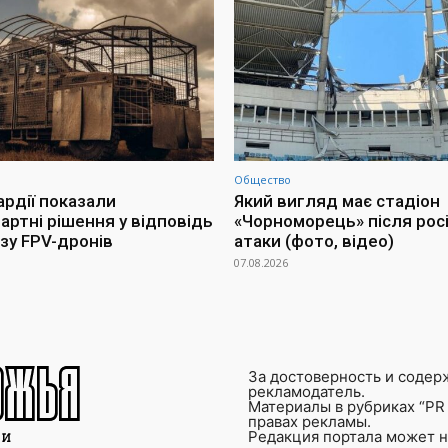
Общество
ардії показали
Який вигляд має стадіон
артні рішення у відповідь
«Чорноморець» після росі
озу FPV-дронів
атаки (фото, відео)
07.08.2026
За достоверность и содер
рекламодатель.
Материалы в рубриках “PR 
правах рекламы.
Редакция портала может не