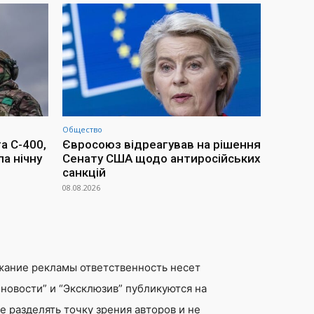
Общество
а С-400,
Євросоюз відреагував на рішення
ла нічну
Сенату США щодо антиросійських
санкцій
08.08.2026
жание рекламы ответственность несет
новости” и “Эксклюзив” публикуются на
 разделять точку зрения авторов и не