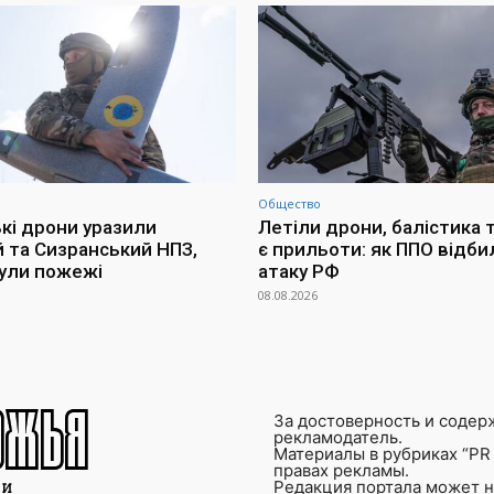
Общество
ькі дрони уразили
Летіли дрони, балістика т
й та Сизранський НПЗ,
є прильоти: як ППО відби
ули пожежі
атаку РФ
08.08.2026
За достоверность и содер
рекламодатель.
Материалы в рубриках “PR 
правах рекламы.
Редакция портала может не