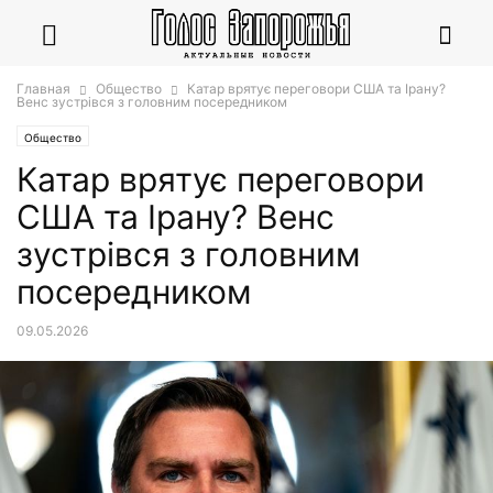
Главная
Общество
Катар врятує переговори США та Ірану?
Венс зустрівся з головним посередником
Общество
Катар врятує переговори
США та Ірану? Венс
зустрівся з головним
посередником
09.05.2026