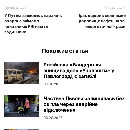
Предыдущий
Следующий
У Путіна зашкалює параноя:
Ірак відкрив величезне
охорона знімає з
родовище нафти на тлі
чиновників РФ навіть
енергетичної кризи
годинники
Похожие статьи
Російська «Бандероль»
знищила депо «Укрпошти» у
Павлограді, є загиблі
06.08.2026
Частина Львова залишилась без
світла через аварійне
відключення
06.08.2026