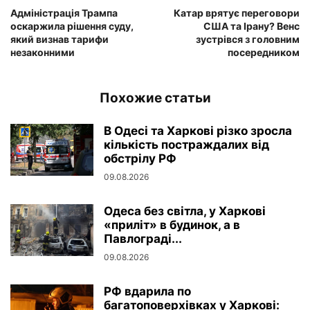
Адміністрація Трампа
Катар врятує переговори
оскаржила рішення суду,
США та Ірану? Венс
який визнав тарифи
зустрівся з головним
незаконними
посередником
Похожие статьи
В Одесі та Харкові різко зросла
кількість постраждалих від
обстрілу РФ
09.08.2026
Одеса без світла, у Харкові
«приліт» в будинок, а в
Павлограді...
09.08.2026
РФ вдарила по
багатоповерхівках у Харкові: