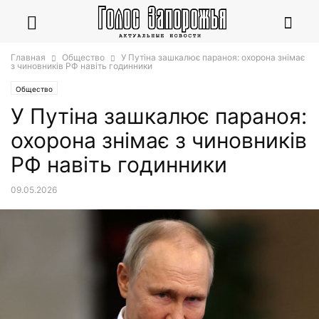
Главная
Общество
У Путіна зашкалює параноя: охорона знімає
з чиновників РФ навіть годинники
Общество
У Путіна зашкалює параноя:
охорона знімає з чиновників
РФ навіть годинники
09.05.2026