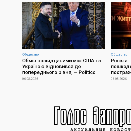
Общество
Общество
Обмін розвідданими між США та
Росія а
Україною відновився до
пошкодж
попереднього рівня, — Politico
постраж
06.08.2026
06.08.2026