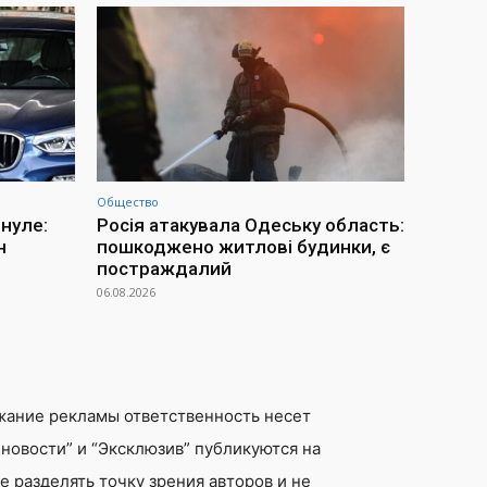
Общество
инуле:
Росія атакувала Одеську область:
н
пошкоджено житлові будинки, є
постраждалий
06.08.2026
жание рекламы ответственность несет
новости” и “Эксклюзив” публикуются на
 разделять точку зрения авторов и не