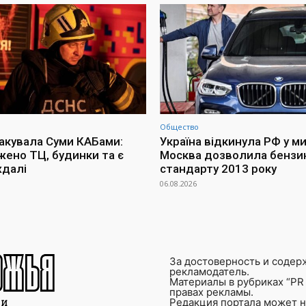
Общество
такувала Суми КАБами:
Україна відкинула РФ у м
ено ТЦ, будинки та є
Москва дозволила бензи
далі
стандарту 2013 року
06.08.2026
За достоверность и содер
рекламодатель.
Материалы в рубриках “PR 
правах рекламы.
Редакция портала может не