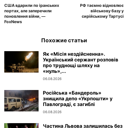
США вдарили по іранських
РФ таємно відновлює
портах, але заперечили
військову базу у
поновлення війни, —
сирійському Тартусі
FoxNews
Похожие статьи
Як «Місія нездійсненна».
Український сержант розповів
про труднощі шляху на
«нуль»,...
06.08.2026
Російська «Бандероль»
знищила депо «Укрпошти» у
Павлограді, є загиблі
06.08.2026
Частина Львова залишилась без