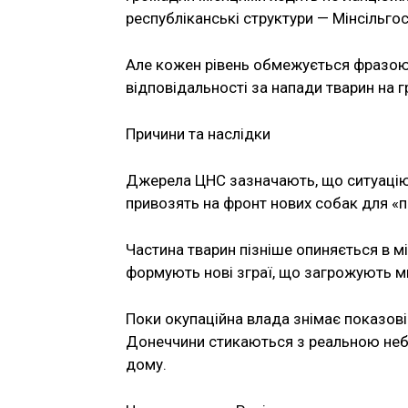
республіканські структури — Мінсільгос
Але кожен рівень обмежується фразою «
відповідальності за напади тварин на 
Причини та наслідки
Джерела ЦНС зазначають, що ситуацію 
привозять на фронт нових собак для «пі
Частина тварин пізніше опиняється в міс
формують нові зграї, що загрожують м
Поки окупаційна влада знімає показові
Донеччини стикаються з реальною небез
дому.