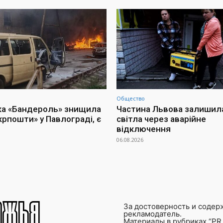
Общество
ка «Бандероль» знищила
Частина Львова залишил
крпошти» у Павлограді, є
світла через аварійне
відключення
06.08.2026
За достоверность и содер
рекламодатель.
Материалы в рубриках “PR 