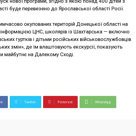
уск нової програми, згідно з якою понад 400 дітей з
сті буде перевезено до Ярославської області Росії.
тимчасово окупованих територій Донецької області на
За інформацією ЦНС, школярів із Шахтарська — включно
ських гуртків і дітьми російських військовослужбовців
ьких змін», де їм влаштовують екскурсії, показують
ти майбутнє на Далекому Сході.
ok
Twitter
Pinterest
WhatsApp