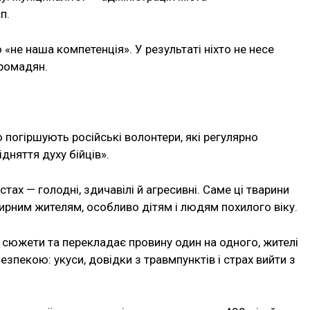
п.
не наша компетенція». У результаті ніхто не несе
громадян.
погіршують російські волонтери, які регулярно
дняття духу бійців».
тах — голодні, здичавілі й агресивні. Саме ці тварини
ирним жителям, особливо дітям і людям похилого віку.
 сюжети та перекладає провину один на одного, жителі
пекою: укуси, довідки з травмпунктів і страх вийти з