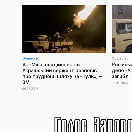
Общество
Общество
Як «Місія нездійсненна».
Російсь
Український сержант розповів
депо «У
про труднощі шляху на «нуль», —
загиблі
ЗМІ
06.08.2026
06.08.2026