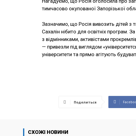
Нагадуємо, що Росія оголосила про зап
тимчасово окупованої Запорізької обла
Зазначимо, що Росія вивозить дітей з 
Сахалін нібито для освітніх програм. 
з відмінниками, активістами прокремлів
— привезли під виглядом «університетс
університети та прямо агітують будува
Facebo
Поделиться
СХОЖІ НОВИНИ