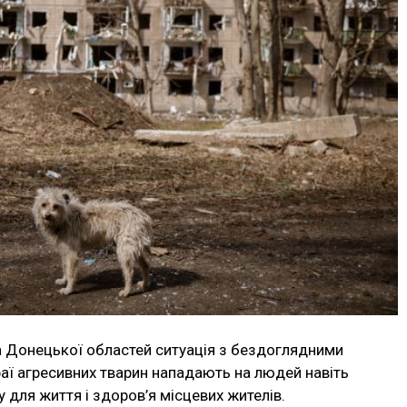
та Донецької областей ситуація з бездоглядними
аї агресивних тварин нападають на людей навіть
 для життя і здоров’я місцевих жителів.