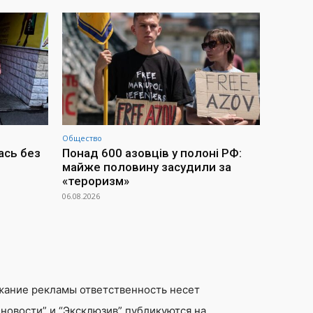
Общество
ась без
Понад 600 азовців у полоні РФ:
майже половину засудили за
«тероризм»
06.08.2026
жание рекламы ответственность несет
новости” и “Эксклюзив” публикуются на