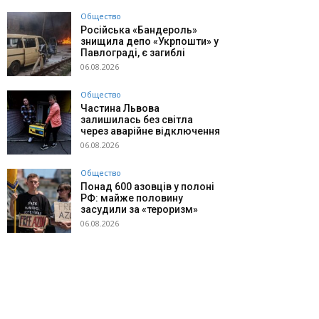
Общество
Російська «Бандероль»
знищила депо «Укрпошти» у
Павлограді, є загиблі
06.08.2026
Общество
Частина Львова
залишилась без світла
через аварійне відключення
06.08.2026
Общество
Понад 600 азовців у полоні
РФ: майже половину
засудили за «тероризм»
06.08.2026