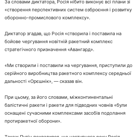
За словами диктатора, Росія нібито виконує всі плани зі
«створення перспективних систем озброєння і розвитку
оборонно-промислового комплексу».
Диктатор згадав, що Росія «створила і поставила на
бойове чергування новітній ракетний комплекс
стратегічного призначення «Авангард».
«Ми створили і поставили на чергування, приступили до
серійного виробництва ракетного комплексу середньої
дальності «Орєшнік», — сказав він.
При цьому, за його словами, міжконтинентальні
балістичні ракети і ракети для підводних човнів «були
оснащені сучасними комплексами засобів подолання
протиракетної оборони».
Також Путін похвалився, що наступного року Росія