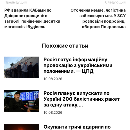
Предыдущий
Следующий
РФ вдарила КАБами по
Оточення немає, логістика
Дніпропетровщині: є
забезпечується. У ЗСУ
загиблі, понівечені десятки
розповіли подробиці
магазинів і будівель
оборони Покровська
Похожие статьи
Росія готує інформаційну
провокацію з українськими
полоненими, — ЦПД
10.08.2026
Росія планує випускати по
Україні 200 балістичних ракет
за одну атаку,...
10.08.2026
Окупанти тричі вдарили по