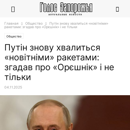
Главная
Общество
Путін знову хвалиться «новітніми»
ракетами: згадав про «Орєшнік» і не тільки
Общество
Путін знову хвалиться
«новітніми» ракетами:
згадав про «Орєшнік» і не
тільки
04.11.2025