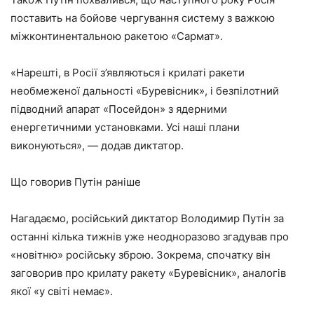
поставить на бойове чергування систему з важкою
міжконтинентальною ракетою «Сармат».
«Нарешті, в Росії з’являються і крилаті ракети
необмеженої дальності «Буревісник», і безпілотний
підводний апарат «Посейдон» з ядерними
енергетичними установками. Усі наші плани
виконуються», — додав диктатор.
Що говорив Путін раніше
Нагадаємо, російський диктатор Володимир Путін за
останні кілька тижнів уже неодноразово згадував про
«новітню» російську зброю. Зокрема, спочатку він
заговорив про крилату ракету «Буревісник», аналогів
якої «у світі немає».