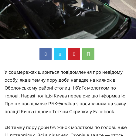
У соцмережах шириться повідомлення про невідому
особу, яка в темну пору доби нападає на киянок в
Оболонському районі столиці і б’є їх молотком по
голові. Наразі поліція Києва перевіряє цю інформацію.
Про це повідомляє РБК-Україна з посиланням на заяву
поліції Києва і допис Тетяни Скрипки у Facebook.
«В темну пору доби б’є жінок молотком по голові. Вже
11 потерпілих. Всі в лікарнях. Скоріше за все — хтось