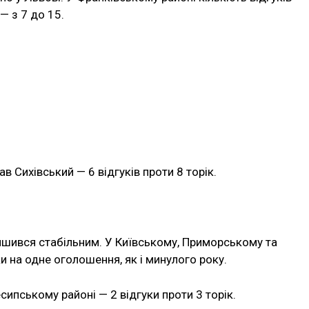
— з 7 до 15.
в Сихівський — 6 відгуків проти 8 торік.
лишився стабільним. У Київському, Приморському та
 на одне оголошення, як і минулого року.
ипському районі — 2 відгуки проти 3 торік.