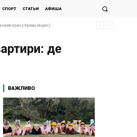
СПОРТ
СТАТЬИ
АФИША
ковий кран у Криму (відео)
іксовано десятки прильотів
вартири: де
ВАЖЛИВО