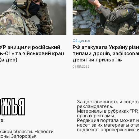
Общество
УР знищили російський
РФ атакувала Україну різ
ь-С1» та військовий кран
типами дронів, зафіксова
(відео)
десятки прильотів
07.08.2026
За достоверность и содер
рекламодатель.
Материалы в рубриках “PR 
правах рекламы.
Редакция портала может не
несет за их материалы от
подлежат опровержению и
ской области. Новости
соны Запорожья.