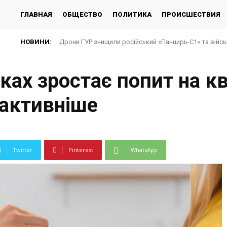
ГЛАВНАЯ
ОБЩЕСТВО
ПОЛИТИКА
ПРОИСШЕСТВИЯ
НОВИНИ:
Дрони ГУР знищили російський «Панцирь-С1» та війсь
РФ атакувала Україну різними типами дронів, заф
ках зростає попит на к
активніше
Twitter
Pinterest
WhatsApp