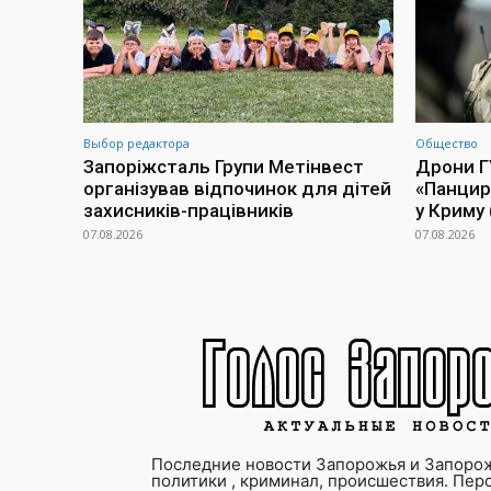
Выбор редактора
Общество
Запоріжсталь Групи Метінвест
Дрони Г
організував відпочинок для дітей
«Панцир
захисників-працівників
у Криму 
07.08.2026
07.08.2026
Последние новости Запорожья и Запорож
политики , криминал, происшествия. Пер