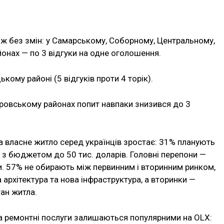
кож без змін: у Самарському, Соборному, Центральному,
онах — по 3 відгуки на одне оголошення.
ому районі (5 відгуків проти 4 торік).
ровському районах попит навпаки знизився до 3
а власне житло серед українців зростає: 31% планують
 з бюджетом до 50 тис. доларів. Головні перепони —
ти. 57% не обирають між первинним і вторинним ринком,
архітектура та нова інфраструктура, а вторинки —
тан житла.
та ремонтні послуги залишаються популярними на OLX: