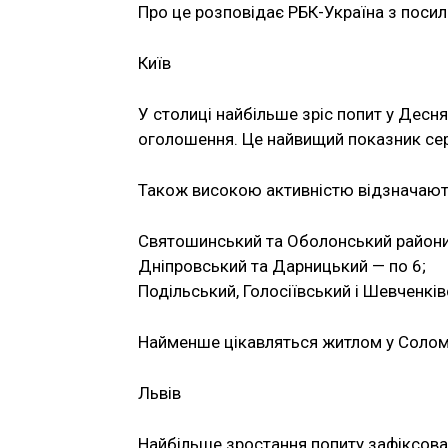
Про це розповідає РБК-Україна з посил
Київ
У столиці найбільше зріс попит у Десня
оголошення. Це найвищий показник сере
Також високою активністю відзначают
Святошинський та Оболонський райони 
Дніпровський та Дарницький — по 6;
Подільський, Голосіївський і Шевченків
Найменше цікавляться житлом у Солом’я
Львів
Найбільше зростання попиту зафіксовано