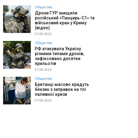
Общество
Дрони ГУР знищили
російський «Панцирь-С1» та
військовий кран у Криму
(відео)
07.08.2026
Общество
РФ атакувала Україну
різними типами дронів,
зафіксовано десятки
прильотів
07.08.2026
Общество
Британці масово крадуть
бензин з заправок на тлі
паливної кризи
07.08.2026