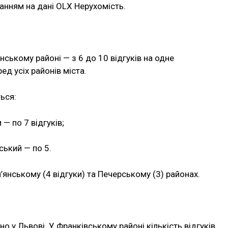
анням на дані OLX Нерухомість.
нському районі — з 6 до 10 відгуків на одне
д усіх районів міста.
ься:
— по 7 відгуків;
ський — по 5.
нському (4 відгуки) та Печерському (3) районах.
 у Львові. У Франківському районі кількість відгуків