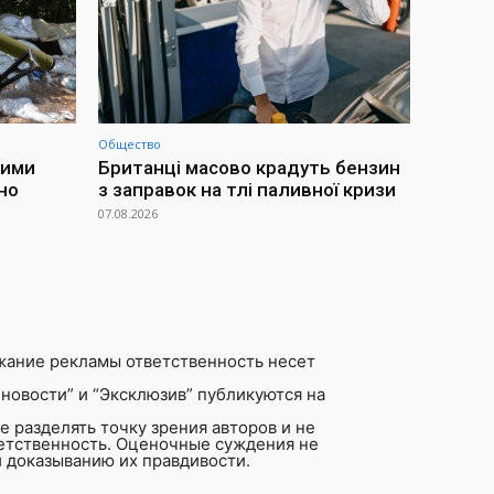
Общество
ними
Британці масово крадуть бензин
но
з заправок на тлі паливної кризи
07.08.2026
жание рекламы ответственность несет
новости” и “Эксклюзив” публикуются на
 разделять точку зрения авторов и не
ветственность. Оценочные суждения не
 доказыванию их правдивости.