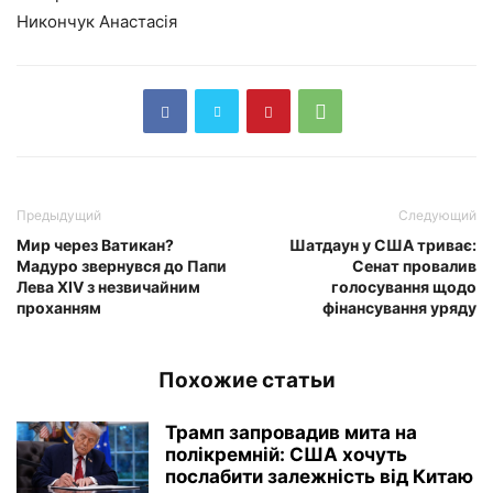
Никончук Анастасія
Предыдущий
Следующий
Мир через Ватикан?
Шатдаун у США триває:
Мадуро звернувся до Папи
Сенат провалив
Лева XIV з незвичайним
голосування щодо
проханням
фінансування уряду
Похожие статьи
Трамп запровадив мита на
полікремній: США хочуть
послабити залежність від Китаю