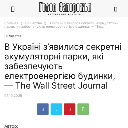
Главная
Общество
В Україні з’явилися секретні акумуляторні
парки, які забезпечують електроенергією будинки, — The...
Общество
В Україні з’явилися секретні
акумуляторні парки, які
забезпечують
електроенергією будинки,
— The Wall Street Journal
07.10.2025
Автор: