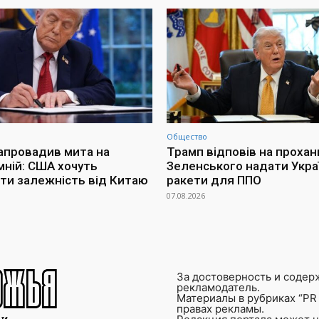
Общество
апровадив мита на
Трамп відповів на прохан
мній: США хочуть
Зеленського надати Украї
ти залежність від Китаю
ракети для ППО
07.08.2026
За достоверность и содер
рекламодатель.
Материалы в рубриках “PR 
правах рекламы.