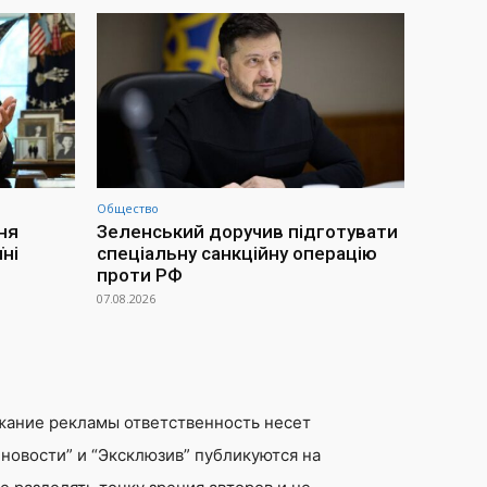
Общество
ня
Зеленський доручив підготувати
ні
спеціальну санкційну операцію
проти РФ
07.08.2026
жание рекламы ответственность несет
новости” и “Эксклюзив” публикуются на