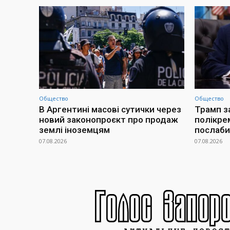
Общество
Общество
В Аргентині масові сутички через
Трамп з
новий законопроєкт про продаж
полікре
землі іноземцям
послаби
07.08.2026
07.08.2026