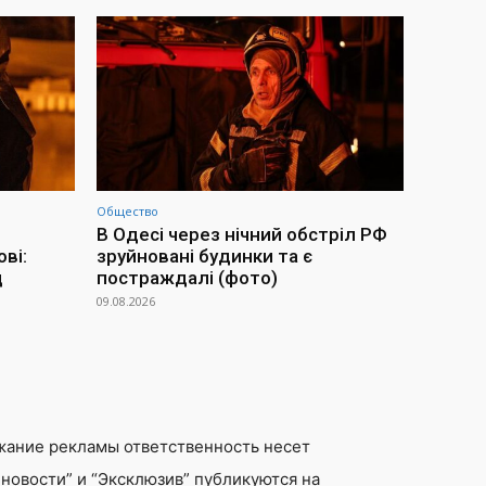
Общество
В Одесі через нічний обстріл РФ
ві:
зруйновані будинки та є
д
постраждалі (фото)
09.08.2026
жание рекламы ответственность несет
новости” и “Эксклюзив” публикуются на