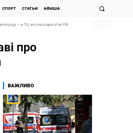
СПОРТ
СТАТЬИ
АФИША
авлограді — в ТЦ: всі наслідки атак РФ
аві про
а
ВАЖЛИВО