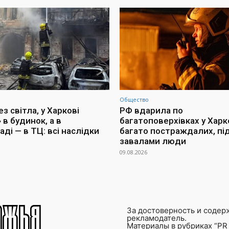
Общество
з світла, у Харкові
РФ вдарила по
 в будинок, а в
багатоповерхівках у Харко
ді — в ТЦ: всі наслідки
багато постраждалих, пі
завалами люди
09.08.2026
За достоверность и содер
рекламодатель.
Материалы в рубриках “PR 